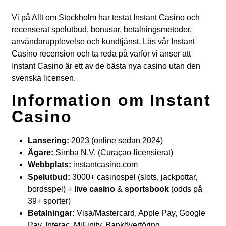
Vi på Allt om Stockholm har testat Instant Casino och
recenserat spelutbud, bonusar, betalningsmetoder,
användarupplevelse och kundtjänst. Läs vår Instant
Casino recension och ta reda på varför vi anser att
Instant Casino är ett av de bästa nya casino utan den
svenska licensen.
Information om Instant
Casino
Lansering:
2023 (online sedan 2024)​
Ägare:
Simba N.V. (Curaçao-licensierat)​
Webbplats:
instantcasino.com
Spelutbud:
3000+ casinospel (slots, jackpottar,
bordsspel) +
live casino
&
sportsbook
(odds på
39+ sporter)​
Betalningar:
Visa/Mastercard, Apple Pay, Google
Pay, Interac, MiFinity, Banköverföring,