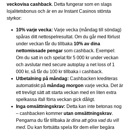
veckovisa cashback
. Detta fungerar som en slags
lojalitetsbonus och är en av Instant Casinos största
styrkor:
10% varje vecka:
Varje vecka (måndag till söndag)
spåras ditt nettospelresultat. Om du går med förlust
under veckan får du tillbaka
10% av dina
nettomissade pengar
som cashback. Exempel:
Om du satt in och spelat för 5 000 kr under veckan
och avslutar med secure autoplay a net loss of 1
000 kr, så får du 100 kr tillbaka i cashback.
Utbetalning på måndag:
Cashbacken krediteras
automatiskt på
måndag morgon
varje vecka​. Det är
ett trevligt sätt att starta veckan med en liten extra
spelkassa ifall förra veckan gick dåligt.
Inga omsättningskrav:
Detta kan inte betonas nog
– cashbacken kommer
utan omsättningskrav
​.
Pengarna du får tillbaka är
dina att göra vad du vill
med
. Du kan fortsätta spela för dem eller begära