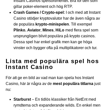
Instant Casinos spelsortimentet. Bra för den som
gillar poker-element och hög RTP.
Crash Games / Crypto-spel:
I och med att Instant
Casino stödjer kryptovalutor har de även några av
de populära
krypto-minispelen
. Till exempel
Plinko
,
Aviator
,
Mines
,
HiLo
med flera spel som
ursprungligen blivit populära på krypto casinos​.
Dessa spel har enkel grafik men kan ge höga
vinster och bygger ofta på multiplikatorer och tur.
Lista med populära spel hos
Instant Casino
För att ge en bild av vad man kan spela hos Instant
Casino, här är några av de
mest populära titlarna
just
nu:
Starburst
– En tidlös klassiker från NetEnt med
rymdtema och expanderande wilds. En enkel men