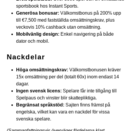
sportsbook hos Instant Sports.
Generösa bonusar:
Välkomstbonus på 200% upp
till €7,500 med fastställda omsättningskrav, plus
veckovis 10% cashback utan omsättning.
Mobilvänlig design:
Enkel navigering på både
dator och mobil.
Nackdelar
Höga omsättningskrav:
Välkomstbonusen kräver
15x omsättning per del (totalt 60x) inom endast 14
dagar.
Ingen svensk licens:
Spelare får inte tillgång till
Spelpaus och vinster blir skattepliktiga.
Begränsat språkstöd:
Sajten finns främst på
engelska, vilket kan vara en nackdel för vissa
svenska spelare.
(Sammanfattningsvis överväger fördelarna klart