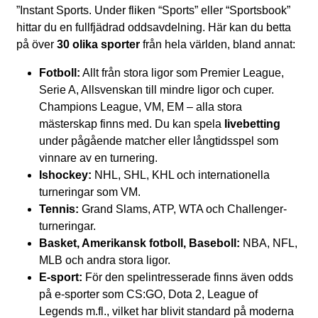
”Instant Sports. Under fliken “Sports” eller “Sportsbook”
hittar du en fullfjädrad oddsavdelning​. Här kan du betta
på över
30 olika sporter
från hela världen, bland annat:
Fotboll:
Allt från stora ligor som Premier League,
Serie A, Allsvenskan till mindre ligor och cuper.
Champions League, VM, EM – alla stora
mästerskap finns med. Du kan spela
livebetting
under pågående matcher eller långtidsspel som
vinnare av en turnering.
Ishockey:
NHL, SHL, KHL och internationella
turneringar som VM.
Tennis:
Grand Slams, ATP, WTA och Challenger-
turneringar.
Basket, Amerikansk fotboll, Baseboll:
NBA, NFL,
MLB och andra stora ligor.
E-sport:
För den spelintresserade finns även odds
på e-sporter som CS:GO, Dota 2, League of
Legends m.fl., vilket har blivit standard på moderna