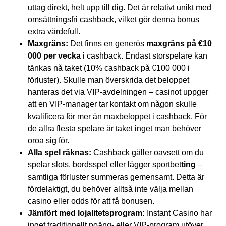
uttag direkt, helt upp till dig. Det är relativt unikt med
omsättningsfri cashback, vilket gör denna bonus
extra värdefull.
Maxgräns:
Det finns en generös
maxgräns på €10
000 per vecka
i cashback​. Endast storspelare kan
tänkas nå taket (10% cashback på €100 000 i
förluster). Skulle man överskrida det beloppet
hanteras det via VIP-avdelningen – casinot uppger
att en VIP-manager tar kontakt om någon skulle
kvalificera för mer än maxbeloppet i cashback​. För
de allra flesta spelare är taket inget man behöver
oroa sig för.
Alla spel räknas:
Cashback gäller oavsett om du
spelar slots, bordsspel eller lägger sportbet
ting
–
samtliga förluster summeras gemensamt​. Detta är
fördelaktigt, du behöver alltså inte välja mellan
casino eller odds för att få bonusen.
Jämfört med lojalitetsprogram:
Instant Casino har
inget traditionellt poäng- eller VIP-program utöver