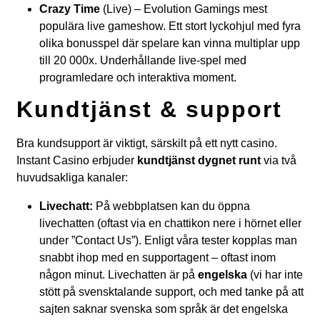
Crazy Time
(Live) – Evolution Gamings mest
populära live gameshow. Ett stort lyckohjul med fyra
olika bonusspel där spelare kan vinna multiplar upp
till 20 000x. Underhållande live-spel med
programledare och interaktiva moment.
Kundtjänst & support
Bra kundsupport är viktigt, särskilt på ett nytt casino.
Instant Casino erbjuder
kundtjänst dygnet runt
via två
huvudsakliga kanaler:
Livechatt:
På webbplatsen kan du öppna
livechatten (oftast via en chattikon nere i hörnet eller
under ”Contact Us”). Enligt våra tester kopplas man
snabbt ihop med en supportagent – oftast inom
någon minut. Livechatten är på
engelska
(vi har inte
stött på svensktalande support, och med tanke på att
sajten saknar svenska som språk är det engelska