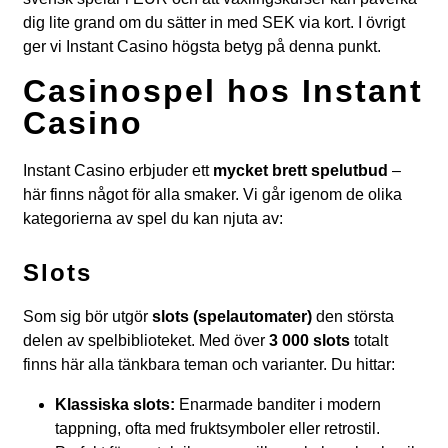
dig lite grand om du sätter in med SEK via kort. I övrigt
ger vi Instant Casino högsta betyg på denna punkt.
Casinospel hos Instant
Casino
Instant Casino erbjuder ett
mycket brett spelutbud
–
här finns något för alla smaker. Vi går igenom de olika
kategorierna av spel du kan njuta av:
Slots
Som sig bör utgör
slots (spelautomater)
den största
delen av spelbiblioteket. Med över
3 000 slots
totalt
finns här alla tänkbara teman och varianter​. Du hittar:
Klassiska slots:
Enarmade banditer i modern
tappning, ofta med fruktsymboler eller retrostil.