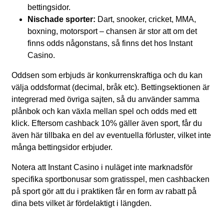
bettingsidor.
Nischade sporter:
Dart, snooker, cricket, MMA,
boxning, motorsport – chansen är stor att om det
finns odds någonstans, så finns det hos Instant
Casino.
Oddsen som erbjuds är konkurrenskraftiga och du kan
välja oddsformat (decimal, bråk etc). Bettingsektionen är
integrerad med övriga sajten, så du använder samma
plånbok och kan växla mellan spel och odds med ett
klick. Eftersom cashback 10% gäller även sport, får du
även här tillbaka en del av eventuella förluster, vilket inte
många bettingsidor erbjuder.
Notera att Instant Casino i nuläget inte marknadsför
specifika sportbonusar som gratisspel, men cashbacken
på sport gör att du i praktiken får en form av rabatt på
dina bets vilket är fördelaktigt i längden​.