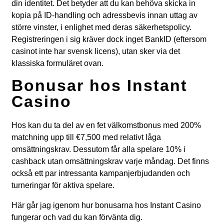
din identitet. Det betyder att du kan behöva skicka in
kopia på ID-handling och adressbevis innan uttag av
större vinster, i enlighet med deras säkerhetspolicy.
Registreringen i sig kräver dock inget BankID (eftersom
casinot inte har svensk licens), utan sker via det
klassiska formuläret ovan.
Bonusar hos Instant
Casino
Hos kan du ta del av en fet välkomstbonus med 200%
matchning upp till €7,500 med relativt låga
omsättningskrav. Dessutom får alla spelare 10% i
cashback utan omsättningskrav varje måndag. Det finns
också ett par intressanta kampanjerbjudanden och
turneringar för aktiva spelare.
Här går jag igenom hur bonusarna hos Instant Casino
fungerar och vad du kan förvänta dig.