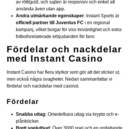
av rött/guld, och sajten är responsiv och enkel att
använda även utan app​.
Andra utmärkande egenskaper
: Instant Sports är
officiell partner till Juventus FC
i en regional
kampanj, vilket borgar för viss trovärdighet och extra
fotbollsrelaterade erbjudanden för fans​
Fördelar och nackdelar
med Instant Casino
Instant Casino har flera styrkor som gör att det sticker ut,
men också några svagheter. Nedan sammanfattar vi
fördelar och nackdelar med casinot.
Fördelar
Snabba uttag:
Omedelbara uttag via krypto och e-
plånböcker.
Brett spelutbud:
Över 3000 spel och en omfattande