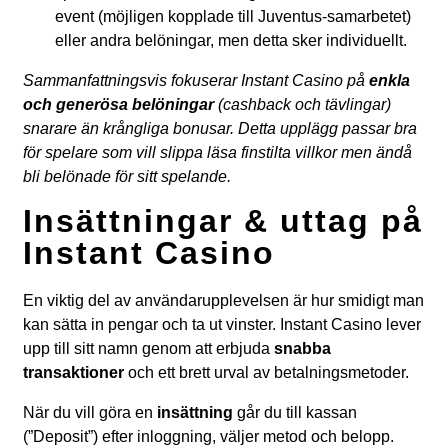
event (möjligen kopplade till Juventus-samarbetet)
eller andra belöningar, men detta sker individuellt.
Sammanfattningsvis fokuserar Instant Casino på
enkla
och generösa belöningar
(cashback och tävlingar)
snarare än krångliga bonusar. Detta upplägg passar bra
för spelare som vill slippa läsa finstilta villkor men ändå
bli belönade för sitt spelande.
Insättningar & uttag på
Instant Casino
En viktig del av användarupplevelsen är hur smidigt man
kan sätta in pengar och ta ut vinster. Instant Casino lever
upp till sitt namn genom att erbjuda
snabba
transaktioner
och ett brett urval av betalningsmetoder.
När du vill göra en
insättning
går du till kassan
(”Deposit”) efter inloggning, väljer metod och belopp.