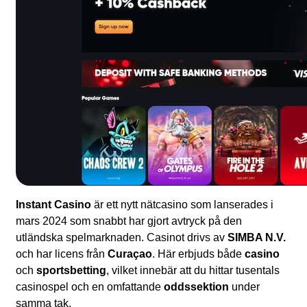
Instant Casino
är ett nytt nätcasino som lanserades i
mars 2024 som snabbt har gjort avtryck på den
utländska spelmarknaden​. Casinot drivs av
SIMBA N.V.
och har licens från
Curaçao
​. Här erbjuds både
casino
och
sportsbetting
, vilket innebär att du hittar tusentals
casinospel och en omfattande
oddssektion
under
samma tak​.