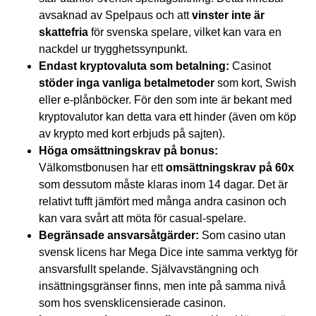
avsaknad av Spelpaus och att
vinster inte är
skattefria
för svenska spelare, vilket kan vara en
nackdel ur trygghetssynpunkt.
Endast kryptovaluta som betalning:
Casinot
stöder inga vanliga betalmetoder
som kort, Swish
eller e-plånböcker. För den som inte är bekant med
kryptovalutor kan detta vara ett hinder (även om köp
av krypto med kort erbjuds på sajten).
Höga omsättningskrav på bonus:
Välkomstbonusen har ett
omsättningskrav på 60x
som dessutom måste klaras inom 14 dagar. Det är
relativt tufft jämfört med många andra casinon och
kan vara svårt att möta för casual-spelare.
Begränsade ansvarsåtgärder:
Som casino utan
svensk licens har Mega Dice inte samma verktyg för
ansvarsfullt spelande. Självavstängning och
insättningsgränser finns, men inte på samma nivå
som hos svensklicensierade casinon.