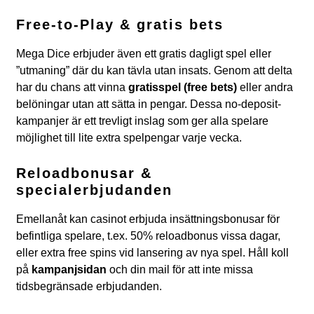
Free-to-Play & gratis bets
Mega Dice erbjuder även ett gratis dagligt spel eller
”utmaning” där du kan tävla utan insats. Genom att delta
har du chans att vinna
gratisspel (free bets)
eller andra
belöningar utan att sätta in pengar. Dessa no-deposit-
kampanjer är ett trevligt inslag som ger alla spelare
möjlighet till lite extra spelpengar varje vecka.
Reloadbonusar &
specialerbjudanden
Emellanåt kan casinot erbjuda insättningsbonusar för
befintliga spelare, t.ex. 50% reloadbonus vissa dagar,
eller extra free spins vid lansering av nya spel. Håll koll
på
kampanjsidan
och din mail för att inte missa
tidsbegränsade erbjudanden.