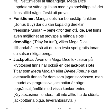
ifall NetEnt-spel är tillgängliga. Mega Dice
uppdaterar ständigt listan med nya spelsläpp, så det
finns alltid något färskt att prova.
Funktioner:
Många slots har bonusköp-funktion
(Bonus Buy) där du kan köpa dig direkt in i
freespins-rundan – perfekt för den otålige. Det finns
även möjlighet att provspela många slots i
demoläge
(”Play for fun”), vilket Mega Dice
tillhandahåller så att du kan testa spel gratis innan
du satsar riktiga pengar.
Jackpottar:
Även om Mega Dice fokuserar på
kryptospel finns här också en del
jackpot slots
.
Titlar som
Mega Moolah
eller
Divine Fortune
kan
eventuellt finnas för dem som jagar storvinsten, men
utbudet av progressiva jackpottar är något
begränsat jämfört med vissa konkurrenter.
(Kryptocasinon tenderar att inte alltid ha de största
jackpottarna p.g.a. leverantörsavtal.)