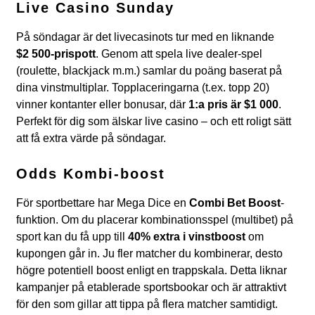
Live Casino Sunday
På söndagar är det livecasinots tur med en liknande
$2 500-prispott
. Genom att spela live dealer-spel
(roulette, blackjack m.m.) samlar du poäng baserat på
dina vinstmultiplar. Topplaceringarna (t.ex. topp 20)
vinner kontanter eller bonusar, där
1:a pris är $1 000
.
Perfekt för dig som älskar live casino – och ett roligt sätt
att få extra värde på söndagar.
Odds Kombi-boost
För sportbettare har Mega Dice en
Combi Bet Boost
-
funktion. Om du placerar kombinationsspel (multibet) på
sport kan du få upp till
40% extra i vinstboost
om
kupongen går in. Ju fler matcher du kombinerar, desto
högre potentiell boost enligt en trappskala. Detta liknar
kampanjer på etablerade sportsbookar och är attraktivt
för den som gillar att tippa på flera matcher samtidigt.