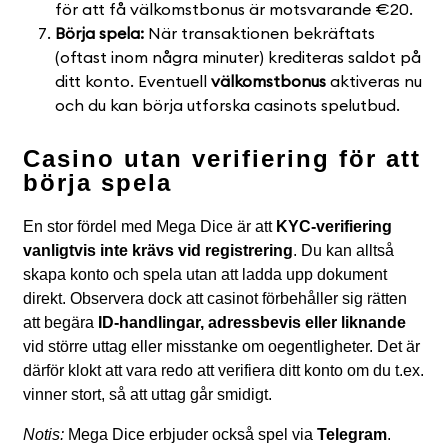
för att få välkomstbonus är motsvarande €20.
Börja spela:
När transaktionen bekräftats
(oftast inom några minuter) krediteras saldot på
ditt konto. Eventuell
välkomstbonus
aktiveras nu
och du kan börja utforska casinots spelutbud.
Casino utan verifiering för att
börja spela
En stor fördel med Mega Dice är att
KYC-verifiering
vanligtvis inte krävs vid registrering
. Du kan alltså
skapa konto och spela utan att ladda upp dokument
direkt. Observera dock att casinot förbehåller sig rätten
att begära
ID-handlingar, adressbevis eller liknande
vid större uttag eller misstanke om oegentligheter. Det är
därför klokt att vara redo att verifiera ditt konto om du t.ex.
vinner stort, så att uttag går smidigt.
Notis:
Mega Dice erbjuder också spel via
Telegram
.