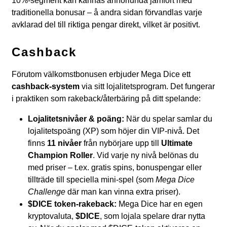
10%-segment kan kännas annorlunda jämfört med
traditionella bonusar – å andra sidan förvandlas varje
avklarad del till riktiga pengar direkt, vilket är positivt.
Cashback
Förutom välkomstbonusen erbjuder Mega Dice ett
cashback-system
via sitt lojalitetsprogram. Det fungerar
i praktiken som rakeback/återbäring på ditt spelande:
Lojalitetsnivåer & poäng:
När du spelar samlar du
lojalitetspoäng (XP) som höjer din VIP-nivå. Det
finns
11 nivåer
från nybörjare upp till
Ultimate
Champion Roller
. Vid varje ny nivå belönas du
med priser – t.ex. gratis spins, bonuspengar eller
tillträde till speciella mini-spel (som
Mega Dice
Challenge
där man kan vinna extra priser).
$DICE token-rakeback:
Mega Dice har en egen
kryptovaluta,
$DICE
, som lojala spelare drar nytta