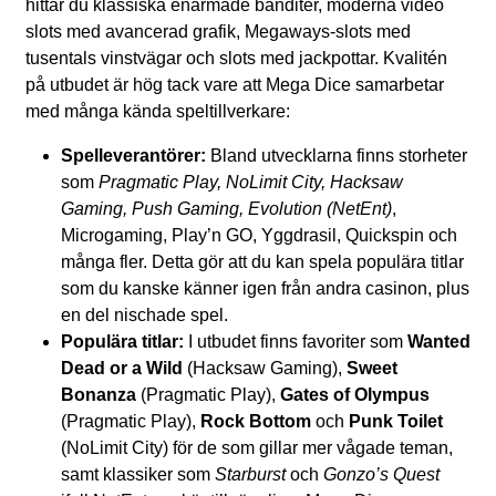
hittar du klassiska enarmade banditer, moderna video
slots med avancerad grafik, Megaways-slots med
tusentals vinstvägar och slots med jackpottar. Kvalitén
på utbudet är hög tack vare att Mega Dice samarbetar
med många kända speltillverkare:
Spelleverantörer:
Bland utvecklarna finns storheter
som
Pragmatic Play, NoLimit City, Hacksaw
Gaming, Push Gaming, Evolution (NetEnt)
,
Microgaming, Play’n GO, Yggdrasil, Quickspin och
många fler. Detta gör att du kan spela populära titlar
som du kanske känner igen från andra casinon, plus
en del nischade spel.
Populära titlar:
I utbudet finns favoriter som
Wanted
Dead or a Wild
(Hacksaw Gaming),
Sweet
Bonanza
(Pragmatic Play),
Gates of Olympus
(Pragmatic Play),
Rock Bottom
och
Punk Toilet
(NoLimit City) för de som gillar mer vågade teman,
samt klassiker som
Starburst
och
Gonzo’s Quest