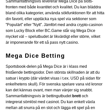
Sammanfattningsvis levererar Mega Dice på slots-
fronten med både kvantitet och kvalitet. Du kan bläddra
bland olika kategorier, använda sökfunktionen för att hitta
din favorit, eller upptäcka nya spel via sektioner som
”Populärt” eller ”Nytt”. Jämfört med andra crypto-casinon
som Lucky Block eller BC.Game står sig Mega Dice
mycket väl – spelutbudet är likvärdigt eller större, vilket
är imponerande för ett så pass nytt casino.
Mega Dice Betting
Sportsbook-delen på Mega Dice är i klass med
fristående bettingsidor. Den största skillnaden är att du
satsar i krypto (där värdet visas i t.ex. USD på sidan för
enkelhetens skull). För svenska spelare vana vid kronor
kan det kännas ovant, men man vänjer sig snabbt.
Sammanfattningsvis är bettingutbudet
brett
och
integrerat sömlöst med casinot. Du kan enkelt växla
mellan att snurra på en slot och lägga ett spel på en