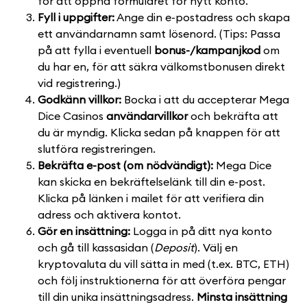
för att öppna formuläret för nytt konto.
Fyll i uppgifter:
Ange din e-postadress och skapa
ett användarnamn samt lösenord. (Tips: Passa
på att fylla i eventuell
bonus-/kampanjkod
om
du har en, för att säkra välkomstbonusen direkt
vid registrering.)
Godkänn villkor:
Bocka i att du accepterar Mega
Dice Casinos
användarvillkor
och bekräfta att
du är myndig. Klicka sedan på knappen för att
slutföra registreringen.
Bekräfta e-post (om nödvändigt):
Mega Dice
kan skicka en bekräftelselänk till din e-post.
Klicka på länken i mailet för att verifiera din
adress och aktivera kontot.
Gör en insättning:
Logga in på ditt nya konto
och gå till kassasidan (
Deposit
). Välj en
kryptovaluta du vill sätta in med (t.ex. BTC, ETH)
och följ instruktionerna för att överföra pengar
till din unika insättningsadress.
Minsta insättning