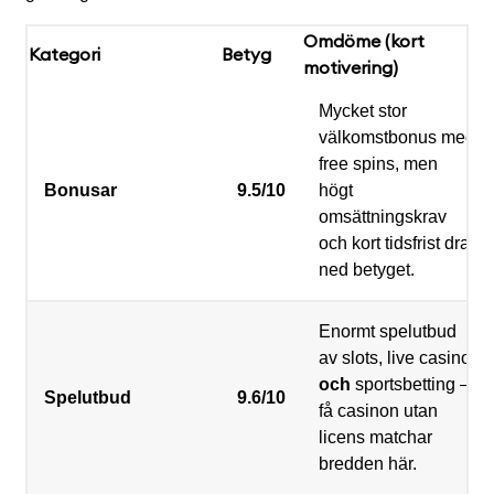
Omdöme (kort
Kategori
Betyg
motivering)
Mycket stor
välkomstbonus med
free spins, men
Bonusar
9.5/10
högt
omsättningskrav
och kort tidsfrist drar
ned betyget.
Enormt spelutbud
av slots, live casino
och
sportsbetting –
Spelutbud
9.6/10
få casinon utan
licens matchar
bredden här.