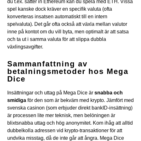
du t.ex. sätter in Ethereum kan du spela med ETH. Vissa
spel kanske dock kräver en specifik valuta (ofta
konverteras insatsen automatiskt till en intern
spelvaluta). Det går ofta också att växla mellan valutor
inne på kontot om du vill byta, men optimalt är att satsa
och ta ut i samma valuta för att slippa dubbla
växlingsavgifter.
Sammanfattning av
betalningsmetoder hos Mega
Dice
Insättningar och uttag på Mega Dice är
snabba och
smidiga
för den som är bekväm med krypto. Jämfört med
svenska casinon (som erbjuder direkt bankID-insättning)
är processen lite mer teknisk, men belöningen är
blixtsnabba uttag och hög anonymitet. Kom ihåg att alltid
dubbelkolla adressen vid krypto-transaktioner för att
undvika misstag, då de inte går att ångra. Mega Dice