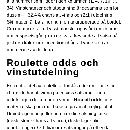
alla nummer som ligger i den kolumnen (1, 4, 7, 10, …
34). Vinstchanser och utbetalning är desamma som för
dussin – ~32,4% chans att vinna och
2:1
i utdelning.
Skillnaden är bara hur numren är grupperade på bordet.
Om du märker att ett visst mönster uppstår i en kolumn
under spelets gång kan det vara frestande att satsa på
just den kolumnen, men kom ihåg att varje spin är
oberoende av det förra.
Roulette odds och
vinstutdelning
En central del av roulette är förstås oddsen – hur stor
chans du har att vinna på en viss satsning – och
utdelningen du får när du vinner.
Roulett odds
följer
matematiska principer baserat på antal möjliga utfall.
Huvudregeln är: ju fler nummer din satsning täcker
(desto större chans att vinna), desto lägre blir
utbetalningen. Och tvärtom: satsningar på ett enda