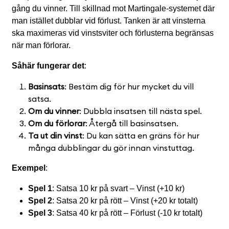
gång du vinner. Till skillnad mot Martingale-systemet där
man istället dubblar vid förlust. Tanken är att vinsterna
ska maximeras vid vinstsviter och förlusterna begränsas
när man förlorar.
Såhär fungerar det
:
Basinsats
: Bestäm dig för hur mycket du vill
satsa.
Om du vinner
: Dubbla insatsen till nästa spel.
Om du förlorar
: Återgå till basinsatsen.
Ta ut din vinst
: Du kan sätta en gräns för hur
många dubblingar du gör innan vinstuttag.
Exempel
:
Spel 1
: Satsa 10 kr på svart – Vinst (+10 kr)
Spel 2
: Satsa 20 kr på rött – Vinst (+20 kr totalt)
Spel 3
: Satsa 40 kr på rött – Förlust (-10 kr totalt)