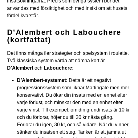
insatsökningarna. Precis som övriga system bör det
användas med försiktighet och med insikt om att husets
fördel kvarstår.
D’Alembert och Labouchere
(kortfattat)
Det finns många fler strategier och spelsystem i roulette.
Två klassiska system värda att nämna kort är
D’Alembert
och
Labouchere
:
D’Alembert-systemet:
Detta är ett negativt
progressionssystem som liknar Martingale men mer
konservativt. Du ökar din insats med en enhet efter
varje förlust, och minskar den med en enhet efter
varje vinst. Till exempel, om din grundinsats är 10 kr
och du förlorar, höjer du till 20 kr nästa gång.
Förlorar du igen, 30 kr, och så vidare. När du vinner,
sänker du insatsen ett steg. Tanken är att jämna ut