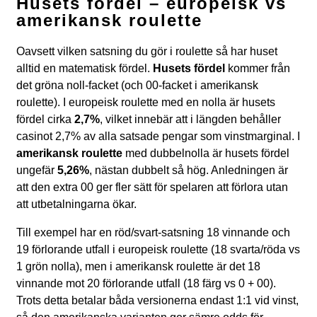
Husets fördel – europeisk vs
amerikansk roulette
Oavsett vilken satsning du gör i roulette så har huset
alltid en matematisk fördel.
Husets fördel
kommer från
det gröna noll-facket (och 00-facket i amerikansk
roulette). I europeisk roulette med en nolla är husets
fördel cirka
2,7%
, vilket innebär att i längden behåller
casinot 2,7% av alla satsade pengar som vinstmarginal. I
amerikansk roulette
med dubbelnolla är husets fördel
ungefär
5,26%
, nästan dubbelt så hög. Anledningen är
att den extra 00 ger fler sätt för spelaren att förlora utan
att utbetalningarna ökar.
Till exempel har en röd/svart-satsning 18 vinnande och
19 förlorande utfall i europeisk roulette (18 svarta/röda vs
1 grön nolla), men i amerikansk roulette är det 18
vinnande mot 20 förlorande utfall (18 färg vs 0 + 00).
Trots detta betalar båda versionerna endast 1:1 vid vinst,