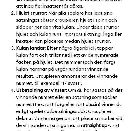
att inga fler insatser får göras.
Hjulet snurrar:
När alla spelare har lagt sina
satsningar sätter croupieren hjulet i spinn och
släpper ner den vita kulan. Under tiden snurrar
hjulet och kulan runt i motsatt riktning. Inga fler
insatser kan placeras medan hjulet snurrar.
Kulan landar:
Efter några ögonblick tappar
kulan fart och trillar ned i ett av de numrerade
facken på hjulet. Det nummer (och den färg)
kulan hamnar på utgör rundans vinnande
resultat. Croupieren annonserar det vinnande
numret, till exempel “17 svart”.
Utbetalning av vinster:
Om du har satsat på det
vinnande numret eller en satsning som täcker
numret (t.ex. rätt färg eller rätt dussin) vinner du
enligt spelets utbetalningsodds. Croupieren
delar ut vinsterna genom att placera marker vid
de vinnande satsningarna. En
straight up
-vinst