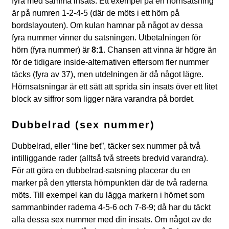
fyra med samma insats. Ett exempel på en hörnsatsning
är på numren 1-2-4-5 (där de möts i ett hörn på
bordslayouten). Om kulan hamnar på något av dessa
fyra nummer vinner du satsningen. Utbetalningen för
hörn (fyra nummer) är
8:1
. Chansen att vinna är högre än
för de tidigare inside-alternativen eftersom fler nummer
täcks (fyra av 37), men utdelningen är då något lägre.
Hörnsatsningar är ett sätt att sprida sin insats över ett litet
block av siffror som ligger nära varandra på bordet.
Dubbelrad (sex nummer)
Dubbelrad, eller “line bet”, täcker sex nummer på två
intilliggande rader (alltså två streets bredvid varandra).
För att göra en dubbelrad-satsning placerar du en
marker på den yttersta hörnpunkten där de två raderna
möts. Till exempel kan du lägga markern i hörnet som
sammanbinder raderna 4-5-6 och 7-8-9; då har du täckt
alla dessa sex nummer med din insats. Om något av de