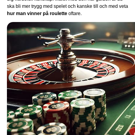
ska bli mer trygg med spelet och kanske till och med veta
hur man vinner på roulette
oftare.