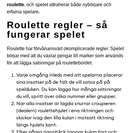
roulette
, och spelet attraherar både nybörjare och
erfarna spelare.
Roulette regler – så
fungerar spelet
Roulette har förvånansvärt okomplicerade regler. Spelet
börjar med att du växlar pengar till marker som används
för att lägga satsningar på roulettebordet.
Varje omgång inleds med att spelarna placerar
sina insatser på de fält de vill satsa på på
spelduken. Du kan lägga hur många satsningar
du vill, spritt över olika nummer eller grupper.
När alla insatser är lagda snurrar croupieren
(dealern) roulettehjulet i ena riktningen och
skickar iväg den lilla kulan i motsatt riktning
längs hjulets kant.
Efter några ögonblick tappar kulan fart och