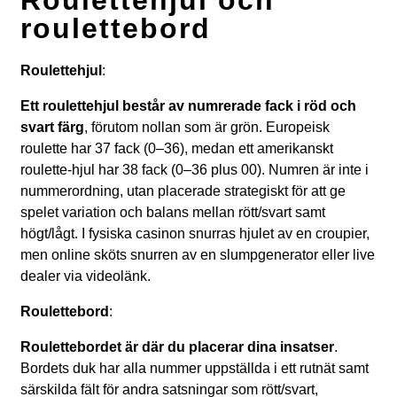
Roulettehjul och
roulettebord
Roulettehjul
:
Ett roulettehjul består av numrerade fack i röd och
svart färg
, förutom nollan som är grön. Europeisk
roulette har 37 fack (0–36), medan ett amerikanskt
roulette-hjul har 38 fack (0–36 plus 00). Numren är inte i
nummerordning, utan placerade strategiskt för att ge
spelet variation och balans mellan rött/svart samt
högt/lågt. I fysiska casinon snurras hjulet av en croupier,
men online sköts snurren av en slumpgenerator eller live
dealer via videolänk.
Roulettebord
:
Roulettebordet är där du placerar dina insatser
.
Bordets duk har alla nummer uppställda i ett rutnät samt
särskilda fält för andra satsningar som rött/svart,