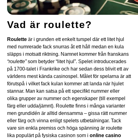
Vad är roulette?
Roulette
är i grunden ett enkelt turspel där ett litet hjul
med numrerade fack snurras åt ett håll medan en kula
släpps i motsatt riktning. Namnet kommer från franskans
“roulette”
som betyder “litet hjul”. Spelet introducerades
på 1700-talet i Frankrike och har sedan dess blivit ett av
världens mest kända casinospel. Målet för spelarna är att
förutspå i vilket fack kulan kommer att landa när hjulet
stannar. Man kan satsa på ett specifikt nummer eller
olika grupper av nummer och egenskaper (till exempel
färg eller udda/jämnt). Roulette finns i många varianter
men grundidén är alltid densamma – gissa rätt nummer
eller färg och vinna enligt spelets utbetalningar. Tack
vare sin enkla premiss och höga spänning är roulette
lika populärt på fysiska casinon som i
online casino