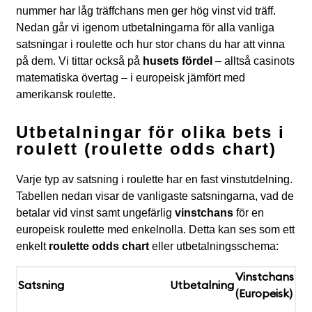
nummer har låg träffchans men ger hög vinst vid träff.
Nedan går vi igenom utbetalningarna för alla vanliga
satsningar i roulette och hur stor chans du har att vinna
på dem. Vi tittar också på
husets fördel
– alltså casinots
matematiska övertag – i europeisk jämfört med
amerikansk roulette.
Utbetalningar för olika bets i
roulett (roulette odds chart)
Varje typ av satsning i roulette har en fast vinstutdelning.
Tabellen nedan visar de vanligaste satsningarna, vad de
betalar vid vinst samt ungefärlig
vinstchans
för en
europeisk roulette med enkelnolla. Detta kan ses som ett
enkelt
roulette odds chart
eller utbetalningsschema:
Vinstchans
Satsning
Utbetalning
(Europeisk)