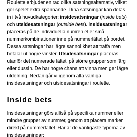
Roulette erbjuder en rad olika satsningsalternativ, vilket
gör spelet extra spännande. Dina satsningar kan delas
in i två huvudkategorier:
insidesatsningar
(
inside bets
)
och
utsidesatsningar
(
outside bets
).
Insidesatsningar
placeras på de individuella numren eller små
nummerkombinationer inne på nummerfältet på bordet.
Dessa satsningar har lägre sannolikhet att träffa men
betalar ut högre vinster.
Utsidesatsningar
placeras
utanför det numrerade fältet, på större grupper som färg
eller dussin. De har högre chans att vinna men ger lägre
utdelning. Nedan går vi igenom alla vanliga
insidesatsningar och utsidesatsningar i roulette.
Inside bets
Insidesatsningar görs alltså på specifika nummer eller
mindre grupper av nummer, genom att placera marker
direkt på nummerfältet. Här är de vanligaste typerna av
insidesatsningar: