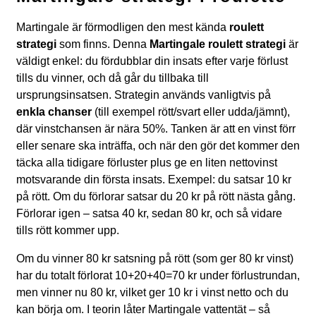
Martingale är förmodligen den mest kända
roulett
strategi
som finns. Denna
Martingale roulett strategi
är
väldigt enkel: du fördubblar din insats efter varje förlust
tills du vinner, och då går du tillbaka till
ursprungsinsatsen. Strategin används vanligtvis på
enkla chanser
(till exempel rött/svart eller udda/jämnt),
där vinstchansen är nära 50%. Tanken är att en vinst förr
eller senare ska inträffa, och när den gör det kommer den
täcka alla tidigare förluster plus ge en liten nettovinst
motsvarande din första insats. Exempel: du satsar 10 kr
på rött. Om du förlorar satsar du 20 kr på rött nästa gång.
Förlorar igen – satsa 40 kr, sedan 80 kr, och så vidare
tills rött kommer upp.
Om du vinner 80 kr satsning på rött (som ger 80 kr vinst)
har du totalt förlorat 10+20+40=70 kr under förlustrundan,
men vinner nu 80 kr, vilket ger 10 kr i vinst netto och du
kan börja om. I teorin låter Martingale vattentät – så