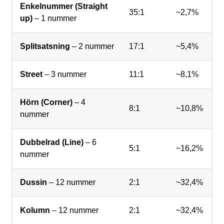
Enkelnummer (Straight
35:1
~2,7%
up)
– 1 nummer
Splitsatsning
– 2 nummer
17:1
~5,4%
Street
– 3 nummer
11:1
~8,1%
Hörn (Corner)
– 4
8:1
~10,8%
nummer
Dubbelrad (Line)
– 6
5:1
~16,2%
nummer
Dussin
– 12 nummer
2:1
~32,4%
Kolumn
– 12 nummer
2:1
~32,4%