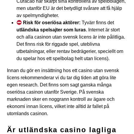
Curacao har skärpt sina kontrollera av spelbolagen,
men utanför EU är det betydligt svårare att få hjälp
av spelmyndigheter.
Risk för oseriösa aktörer:
Tyvärr finns det
utländska spelsajter som luras
. Internet är stort
och alla casinon utan svensk licens är inte pålitliga.
Det finns risk för riggade spel, uteblivna
utbetalningar, eller rentav bedrägerier, speciellt om
du spelar hos ett spelbolag helt utan licens).
Innan du gör en insättning hos ett casino utan svensk
licens rekommenderar vi du tar dig tiden att göra lite
egen research. Det finns som sagt ganska många
oseriösa casinon utanför Sverige. På svenska
marknaden sker en noggrann kontroll av ägare och
ekonomi innan licens, vilket inte alltid är fallet på
utomlands casinon.
Är utländska casino lagliga