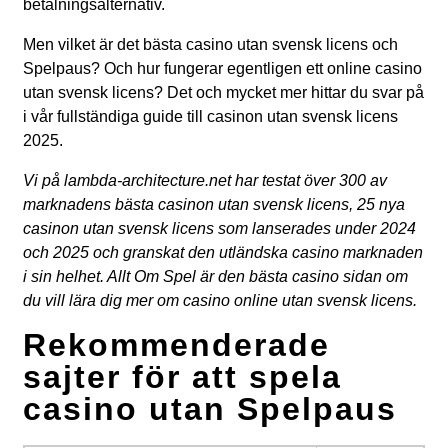
betalningsalternativ.
Men vilket är det bästa casino utan svensk licens och
Spelpaus? Och hur fungerar egentligen ett online casino
utan svensk licens? Det och mycket mer hittar du svar på
i vår fullständiga guide till casinon utan svensk licens
2025.
Vi på lambda-architecture.net har testat över 300 av
marknadens bästa casinon utan svensk licens, 25 nya
casinon utan svensk licens som lanserades under 2024
och 2025 och granskat den utländska casino marknaden
i sin helhet. Allt Om Spel är den bästa casino sidan om
du vill lära dig mer om casino online utan svensk licens.
Rekommenderade
sajter för att spela
casino utan Spelpaus