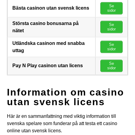
Se
Bästa casinon utan svensk licens
sidor
Största casino bonusarna på
Se
sidor
nätet
Utländska casinon med snabba
Se
sidor
uttag
Se
Pay N Play casinon utan licens
sidor
Information om casino
utan svensk licens
Här är en sammanfattning med viktig information till
svenska spelare som funderar på att testa ett casino
online utan svensk licens.