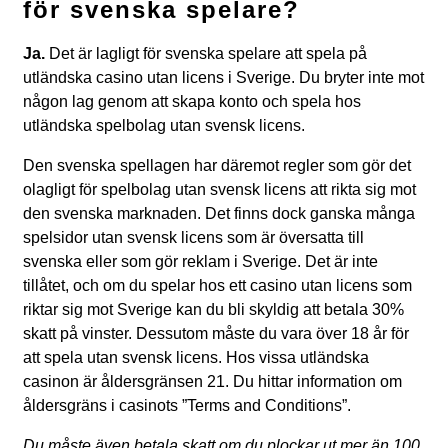
för svenska spelare?
Ja.
Det är lagligt för svenska spelare att spela på
utländska casino utan licens i Sverige. Du bryter inte mot
någon lag genom att skapa konto och spela hos
utländska spelbolag utan svensk licens.
Den svenska spellagen har däremot regler som gör det
olagligt för spelbolag utan svensk licens att rikta sig mot
den svenska marknaden. Det finns dock ganska många
spelsidor utan svensk licens som är översatta till
svenska eller som gör reklam i Sverige. Det är inte
tillåtet, och om du spelar hos ett casino utan licens som
riktar sig mot Sverige kan du bli skyldig att betala 30%
skatt på vinster. Dessutom måste du vara över 18 år för
att spela utan svensk licens. Hos vissa utländska
casinon är åldersgränsen 21. Du hittar information om
åldersgräns i casinots ”Terms and Conditions”.
Du måste även betala skatt om du plockar ut mer än 100