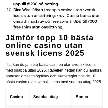
upp till €200 på betting.
Dice Wise:
Bästa free spin casino utan svensk
licens utan omsättningskrav: Casino bonus utan
omsättningskrav på free spins &
Upp till 7000
free spins utan omsättning.
Jämför topp 10 bästa
online casino utan
svensk licens 2025
Här kan du jämföra bästa casinon utan svensk licens
med snabba uttag 2025. I tabellen nedan kan du jämföra
bonusar, omsättningskrav och skatteregler hos de 10
bästa casino utan svensk licens med snabba uttag 2025.
Casino
Snabba uttag
Bonus