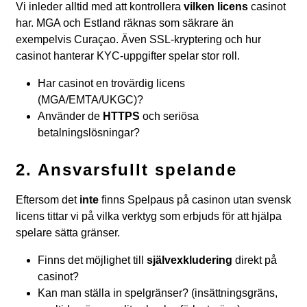
Vi inleder alltid med att kontrollera
vilken licens
casinot
har. MGA och Estland räknas som säkrare än
exempelvis Curaçao. Även SSL-kryptering och hur
casinot hanterar KYC-uppgifter spelar stor roll.
Har casinot en trovärdig licens
(MGA/EMTA/UKGC)?
Använder de
HTTPS
och seriösa
betalningslösningar?
2. Ansvarsfullt spelande
Eftersom det
inte
finns Spelpaus på casinon utan svensk
licens tittar vi på vilka verktyg som erbjuds för att hjälpa
spelare sätta gränser.
Finns det möjlighet till
självexkludering
direkt på
casinot?
Kan man ställa in spelgränser? (insättningsgräns,