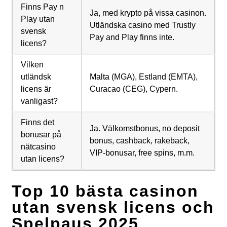
Finns Pay n
Ja, med krypto på vissa casinon.
Play utan
Utländska casino med Trustly
svensk
Pay and Play finns inte.
licens?
Vilken
utländsk
Malta (MGA), Estland (EMTA),
licens är
Curacao (CEG), Cypern.
vanligast?
Finns det
Ja. Välkomstbonus, no deposit
bonusar på
bonus, cashback, rakeback,
nätcasino
VIP-bonusar, free spins, m.m.
utan licens?
Top 10 bästa casinon
utan svensk licens och
Spelpaus 2025