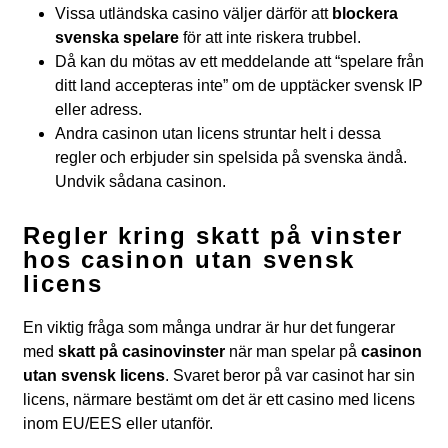
Vissa utländska casino väljer därför att
blockera
svenska spelare
för att inte riskera trubbel.
Då kan du mötas av ett meddelande att “spelare från
ditt land accepteras inte” om de upptäcker svensk IP
eller adress.
Andra casinon utan licens struntar helt i dessa
regler och erbjuder sin spelsida på svenska ändå.
Undvik sådana casinon.
Regler kring skatt på vinster
hos casinon utan svensk
licens
En viktig fråga som många undrar är hur det fungerar
med
skatt på casinovinster
när man spelar på
casinon
utan svensk licens
. Svaret beror på var casinot har sin
licens, närmare bestämt om det är ett casino med licens
inom EU/EES eller utanför.