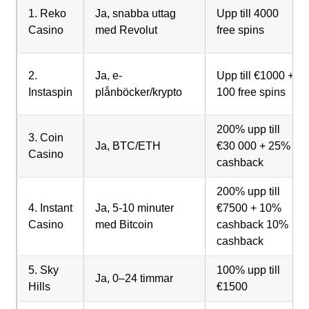
1. Reko
Ja, snabba uttag
Upp till 4000
Casino
med Revolut
free spins
2.
Ja, e-
Upp till €1000 +
Instaspin
plånböcker/krypto
100 free spins
200% upp till
3. Coin
Ja, BTC/ETH
€30 000 + 25%
Casino
cashback
200% upp till
4. Instant
Ja, 5-10 minuter
€7500 + 10%
Casino
med Bitcoin
cashback 10%
cashback
5. Sky
100% upp till
Ja, 0–24 timmar
Hills
€1500