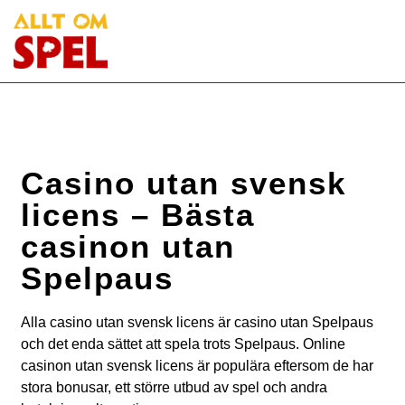
Casino utan svensk
licens – Bästa
casinon utan
Spelpaus
Alla casino utan svensk licens är casino utan Spelpaus
och det enda sättet att spela trots Spelpaus. Online
casinon utan svensk licens är populära eftersom de har
stora bonusar, ett större utbud av spel och andra